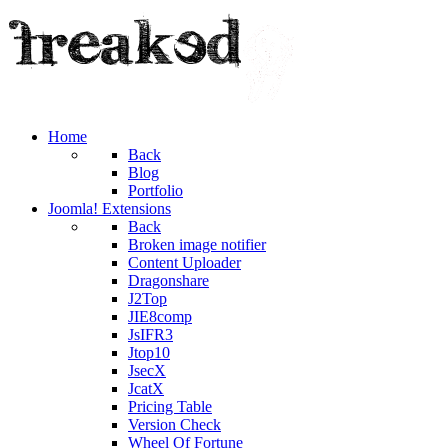
Home
Back
Blog
Portfolio
Joomla! Extensions
Back
Broken image notifier
Content Uploader
Dragonshare
J2Top
JIE8comp
JsIFR3
Jtop10
JsecX
JcatX
Pricing Table
Version Check
Wheel Of Fortune