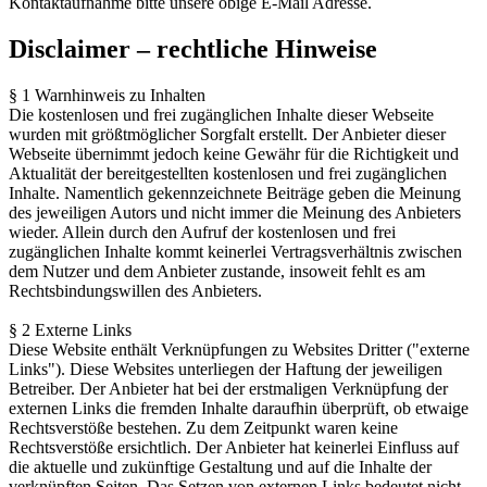
Kontaktaufnahme bitte unsere obige E-Mail Adresse.
Disclaimer – rechtliche Hinweise
§ 1 Warnhinweis zu Inhalten
Die kostenlosen und frei zugänglichen Inhalte dieser Webseite
wurden mit größtmöglicher Sorgfalt erstellt. Der Anbieter dieser
Webseite übernimmt jedoch keine Gewähr für die Richtigkeit und
Aktualität der bereitgestellten kostenlosen und frei zugänglichen
Inhalte. Namentlich gekennzeichnete Beiträge geben die Meinung
des jeweiligen Autors und nicht immer die Meinung des Anbieters
wieder. Allein durch den Aufruf der kostenlosen und frei
zugänglichen Inhalte kommt keinerlei Vertragsverhältnis zwischen
dem Nutzer und dem Anbieter zustande, insoweit fehlt es am
Rechtsbindungswillen des Anbieters.
§ 2 Externe Links
Diese Website enthält Verknüpfungen zu Websites Dritter ("externe
Links"). Diese Websites unterliegen der Haftung der jeweiligen
Betreiber. Der Anbieter hat bei der erstmaligen Verknüpfung der
externen Links die fremden Inhalte daraufhin überprüft, ob etwaige
Rechtsverstöße bestehen. Zu dem Zeitpunkt waren keine
Rechtsverstöße ersichtlich. Der Anbieter hat keinerlei Einfluss auf
die aktuelle und zukünftige Gestaltung und auf die Inhalte der
verknüpften Seiten. Das Setzen von externen Links bedeutet nicht,