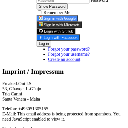
Password
Show Password
Remember Me
Sign in with Google
Sign in with Microsoft
Login with GitHub
Login with Facebook
Log in
Forgot your password?
Forgot your username?
Create an account
Imprint / Impressum
Freaked-Out I.S.
53, Għaxqet L-Għajn
Triq Carini
Santa Venera - Malta
Telefon: +493051305155
E-Mail:
This email address is being protected from spambots. You
need JavaScript enabled to view it.