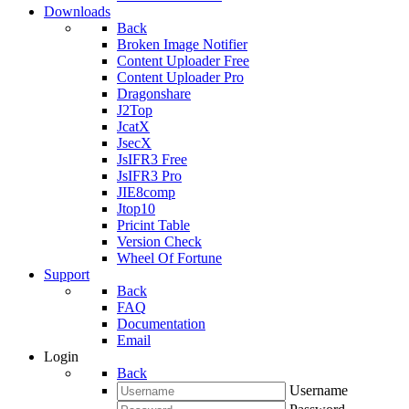
Downloads
Back
Broken Image Notifier
Content Uploader Free
Content Uploader Pro
Dragonshare
J2Top
JcatX
JsecX
JsIFR3 Free
JsIFR3 Pro
JIE8comp
Jtop10
Pricint Table
Version Check
Wheel Of Fortune
Support
Back
FAQ
Documentation
Email
Login
Back
Username